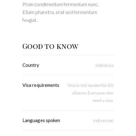
Proin condimentum fermentum nunc.
Etiam pharetra, erat sed fermentum
feugiat.
Good to know
Country
Indonesia
Visa requirements
Visa in not needed for EU
citizens. Everyone else
need a visa.
Languages spoken
Indonesian