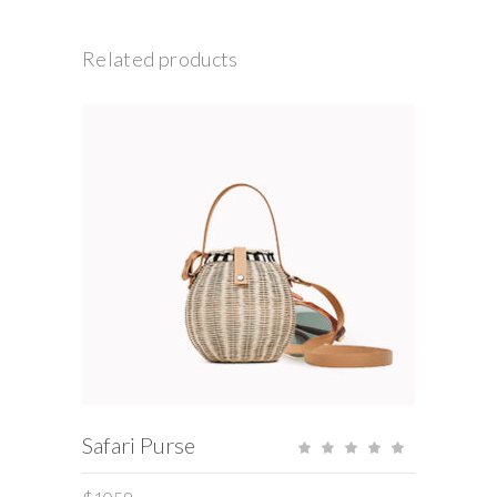
Related products
ADD TO CART
Safari Purse
Rat
5.00
out
of 5