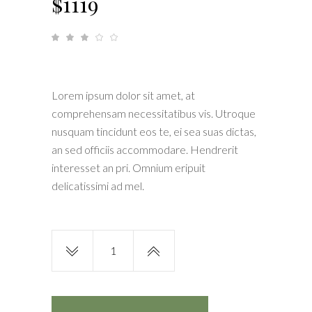
$
1119
Rated
1
3.00
out
of
5
based
on
customer
Lorem ipsum dolor sit amet, at
rating
comprehensam necessitatibus vis. Utroque
nusquam tincidunt eos te, ei sea suas dictas,
an sed officiis accommodare. Hendrerit
interesset an pri. Omnium eripuit
delicatissimi ad mel.
Safari
Hat
quantity