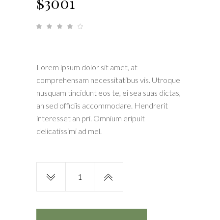
$
3001
Rated
1
4.00
out
of 5
based
on
customer
rating
Lorem ipsum dolor sit amet, at
comprehensam necessitatibus vis. Utroque
nusquam tincidunt eos te, ei sea suas dictas,
an sed officiis accommodare. Hendrerit
interesset an pri. Omnium eripuit
delicatissimi ad mel.
Safari
Slipers
quantity