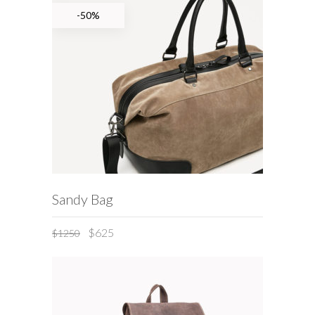
-50%
ADD TO CART
Sandy Bag
$
625
$
1250